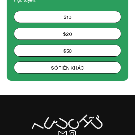
$10
$20
$50
SỐ TIỀN KHÁC