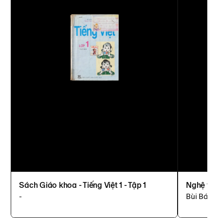
Sách Giáo khoa - Tiếng Việt 1 - Tập 1
Nghệ thu
-
Bùi Bá N