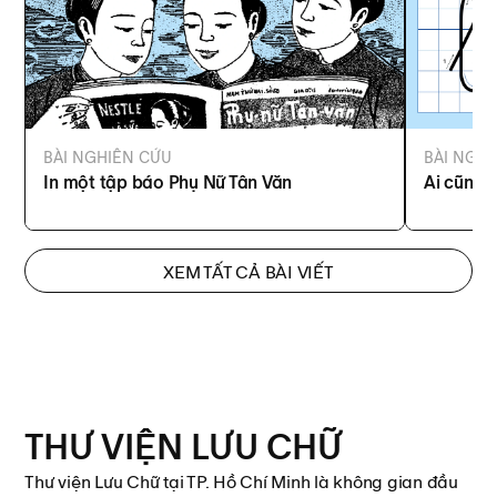
BÀI NGHIÊN CỨU
BÀI NGH
In một tập báo Phụ Nữ Tân Văn
Ai cũng 
XEM TẤT CẢ BÀI VIẾT
THƯ VIỆN
LƯU CHỮ
Thư viện Lưu Chữ tại TP. Hồ Chí Minh là không gian đầu