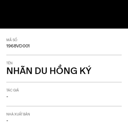
MÃ SỐ
1968VD001
TÊN
NHÃN DU HỒNG KÝ
TÁC GIẢ
-
NHÀ XUẤT BẢN
-